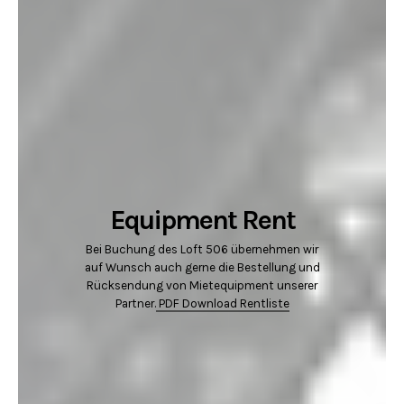
Equipment Rent
Bei Buchung des Loft 506 übernehmen wir
auf Wunsch auch gerne die Bestellung und
Rücksendung von Mietequipment unserer
Partner.
PDF Download Rentliste