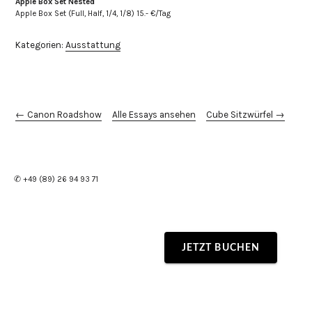
Apple Box Set Nested
Apple Box Set (Full, Half, 1/4, 1/8) 15.- €/Tag
Kategorien:
Ausstattung
← Canon Roadshow
Alle Essays ansehen
Cube Sitzwürfel →
✆ +49 (89) 26 94 93 71
JETZT BUCHEN