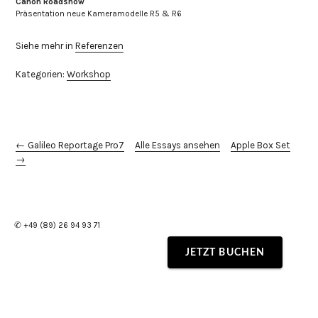
Canon Roadshow
Präsentation neue Kameramodelle R5 & R6
Siehe mehr in
Referenzen
Kategorien:
Workshop
← Galileo Reportage Pro7
Alle Essays ansehen
Apple Box Set
→
✆ +49 (89) 26 94 93 71
JETZT BUCHEN